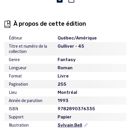
À propos de cette édition
Éditeur
Québec/Amérique
Titre et numéro de la
Gulliver - 45
collection
Genre
Fantasy
Longueur
Roman
Format
Livre
Pagination
255
Lieu
Montréal
Année de parution
1993
ISBN
9782890376335
Support
Papier
Illustration
Sylvain Bell
Ce