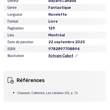
Éditeur
Bayard Canada
Genre
Fantastique
Longueur
Novelette
Format
Livre
Pagination
129
Lieu
Montréal
Date de parution
22 septembre 2025
ISBN
9782897708894
Illustration
Sylvain Cabot
Ce
lien
s'ouvrira
dans
une
Références
nouvelle
fenêtre
Chiasson, Catherine,
Les Libraires
152, p. 73.