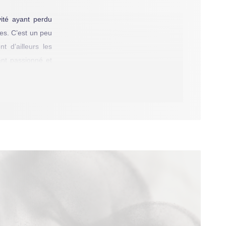
ivité ayant perdu
es. C’est un peu
 d’ailleurs les
nt passionné et
le car elle était
 dans la société
les de mobiliser
Denys Arcand,
Le
ontact du nautile
ndis, mieux armés
iculièrement aux
 sollicite moins