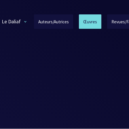
Le Daliaf
Auteurs/Autrices
Œuvres
Revues/F