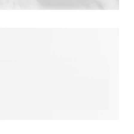
ge de sentiments
facettes. Il y a
ne vocation pour
tôt à l’amitié.
alité, ce qui ne
isse faire preuve
rien ne nous est
e une magnifique
ée par bon nombre
t publié le roman
issant à en faire
mme enceinte, on
it dans le cas de
se d’Irène soit
iller les pistes