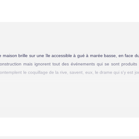
 maison brille sur une île accessible à gué à marée basse, en face du 
 construction mais ignorent tout des événements qui se sont produits
ontemplent le coquillage de la rive, savent, eux, le drame qui s’y est j
’avait patiemment secrété, le monstre nautile. Celui-ci, voulant assurer 
s humains. Quelques rencontres avec des vagabonds de passage étaie
llage par hasard et est frappé par la beauté de la nacre et l’étrangeté 
uillage et pour s’y installer en permanence. Il est surtout fasciné par l
une femme ou être humain ne lui avait fait connaître jusqu’à maintena