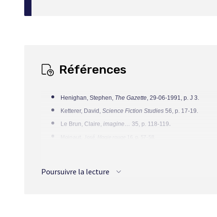
Il y a dans chaque couple qui se forme au gré des circo
contradictoires. Car, il faut le dire, le thème principal 
d’abord l’amour-passion de Thrassl pour le nautile, l’
soulager la souffrance d’autrui, l’amour maternel d’Irène p
L’auteure décrit avec beaucoup de finesse ce réseau d
Références
manque pas de surprendre. Jusqu’ici, Esther Rochon avait
d’autant d’audace. Mais la description des ébats de Thr
Henighan, Stephen,
The Gazette
, 29-06-1991, p. J 3.
épargné. C’est que la prose lyrique et somptueuse de l’
Ketterer, David,
Science Fiction Studies
56, p. 17-19.
célébration du corps.
.
Le Brun, Claire,
imagine…
35, p. 118-119
Coquillage
est en effet cela aussi, une célébration du 
Moinaut, José,
Magie rouge
16, p. 57-58.
de femmes écrivains. Ce n’est donc pas un hasard si les éd
Nicot, Stéphane,
Gai pied hebdo
223, p. 39.
d’Esther Rochon. Il faut voir avec quelle précision elle 
Sernine, Daniel,
Dictionnaire des œuvres littéraires du Québec
VII,
voir la beauté. Elle en vient à abolir pratiquement la 
Poursuivre la lecture
Sévigny, Marc,
Solaris
69
, p. 14-15.
voit au-delà de la difformité du corps la beauté et la no
Thomas, Pascal,
Locus
311, p. 17.
Thrassl qui éprouve tous les symptômes d’une femme
Vanina, Suzanne,
Magie rouge
16, p. 57-58.
complètement occultée alors que la
maladie
de Thrassl