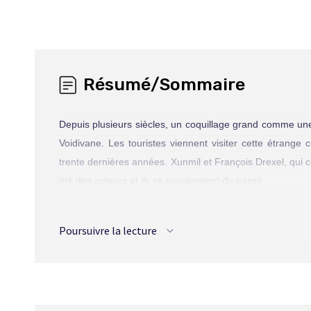
Résumé/Sommaire
Depuis plusieurs siècles, un coquillage grand comme une
Voidivane. Les touristes viennent visiter cette étrange
trente dernières années. Xunmil et François Drexel, qui c
été des acteurs et ils se souviennent du passé.
À cette époque, le coquillage était habité par celui qui l
se perpétuer, cherchait à établir le contact avec le
Poursuivre la lecture
lendemain.
Un jour, Thrassl, un citadin de Clindis, aboutit au coqui
Thrassl ne vit plus que pour retourner plus souvent au coq
procure des extases et un sentiment de plénitude qu’auc