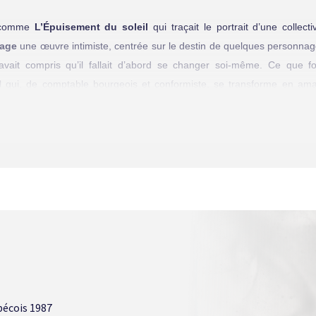
e comme
L’Épuisement du soleil
qui traçait le portrait d’une collect
lage
une œuvre intimiste, centrée sur le destin de quelques personnag
ait compris qu’il fallait d’abord se changer soi-même. Ce que font
 qui, de comptable bourgeois et conformiste, se transforme en ama
nautile.
i chez Xunmil qui perd le pied droit et qui se réconcilie avec le nauti
esponsable de la maladie de son amant.
mble coïncider parfaitement avec ce qu’on peut observer présentement
e et la mise au rancart des grandes visions qui seraient susceptib
tion ou de peuple – et que montre avec beaucoup de lucidité le film de 
ésager celui que devrait emprunter le Québécois. Ils vont acquérir au c
e de recevoir auparavant et après, ils reviendront dans la ville de Cli
société. C’est donc dire qu’Esther Rochon s’intéresse ici plus part
eux tandis que le social, même s’il n’est pas complètement délaissé,
ébécois 1987