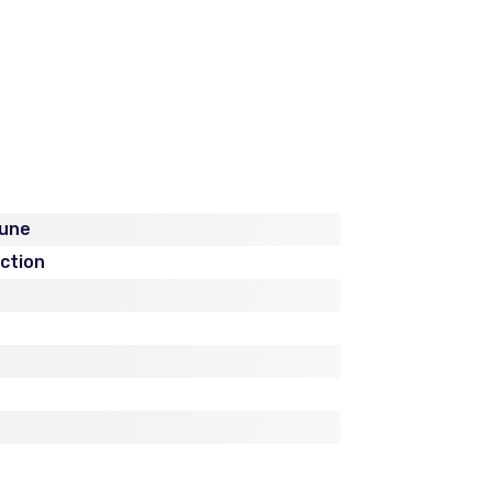
lune
iction