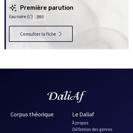
nouvelle
Première parution
fenêtre
Eau noire (L')
2003
Consulter la fiche
Corpus théorique
Le Daliaf
À propos
Définition des genres