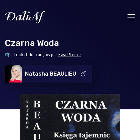
Czarna Woda
Ce
Traduit du français par
Ewa Pfeifer
lien
s'ouvrira
dans
Natasha BEAULIEU
une
nouvelle
fenêtre