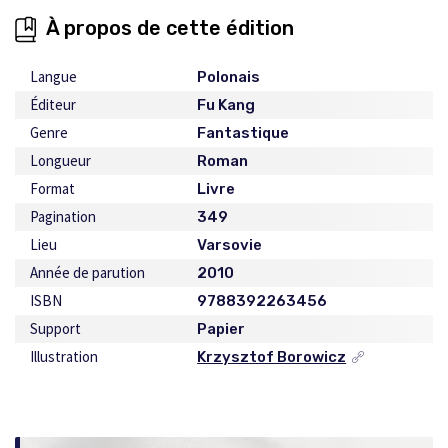
À propos de cette édition
Langue
Polonais
Éditeur
Fu Kang
Genre
Fantastique
Longueur
Roman
Format
Livre
Pagination
349
Lieu
Varsovie
Année de parution
2010
ISBN
9788392263456
Support
Papier
Illustration
Krzysztof Borowicz
Ce
lien
s'ouvrira
dans
une