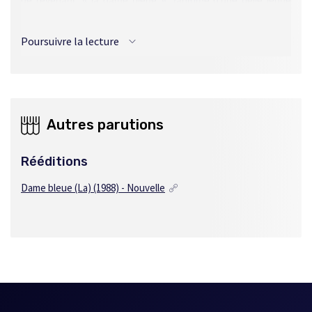
femme aux amours tragiques. La revenante s’est manifestée
à Maurice sur la plage et le garçon a cru y reconnaître sa
Poursuivre la lecture
propre mère ; de justesse, il lui a échappé lorsqu’elle a voulu
l’entraîner sous la mer. Des années plus tard, lors d’un
voyage de noces à l’île où la légende avait pris naissance,
Maurice perdra définitivement la raison.
Autres parutions
Rééditions
Dame bleue (La) (1988) - Nouvelle