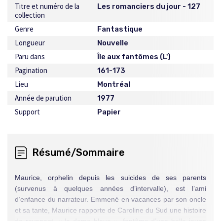
Titre et numéro de la
Les romanciers du jour - 127
collection
Genre
Fantastique
Longueur
Nouvelle
Paru dans
Île aux fantômes (L')
Pagination
161-173
Lieu
Montréal
Année de parution
1977
Support
Papier
Résumé/Sommaire
Maurice, orphelin depuis les suicides de ses parents
(survenus à quelques années d’intervalle), est l’ami
d’enfance du narrateur. Emmené en vacances par son oncle
et sa tante, Maurice rapporte de Caroline du Sud une histoire
de revenant, « la dame bleue », fantôme d’une belle jeune