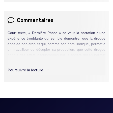
Commentaires
Court texte, « Dernière Phase » se veut la narration d’une
expérience troublante qui semble démontrer que la drogue
appelée non-stop et qui, comme son nom l’indique, permet à
un travailleur de décupler sa produc­tion, que cette drogue
donc a des effets insoupçonnés par la société qui en permet
l’utilisation.
Grâce à une habile focalisation du sujet – exergue qui fait le
Poursuivre la lecture
point sur la perception du non-stop parmi la classe dirigeante
– et, vers le milieu de la nouvelle, à une mise en perspective
rapide de la condition du personnage principal, Francine
Pelletier arrive en quelques lignes à non seulement recréer
tout un univers mais aussi à mettre en relief quelques
questions cruciales : la possibilité d’enfanter ou non pour la
femme au travail, le choix qu’elle a à faire entre carrière ou
progéniture.