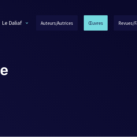
Le Daliaf
Auteurs/Autrices
Œuvres
Revues/F
ce