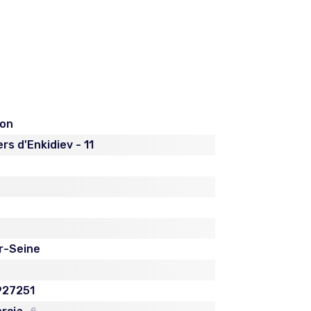
fon
ers d'Enkidiev - 11
ur-Seine
27251