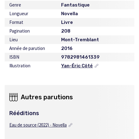
Genre
Fantastique
Longueur
Novella
Format
Livre
Pagination
208
Lieu
Mont-Tremblant
Année de parution
2016
ISBN
9782981461339
Illustration
Yan-Éric Côté
Ce
lien
s'ouvrira
dans
une
Autres parutions
nouvelle
fenêtre
Rééditions
Eau de source (2022) - Novella