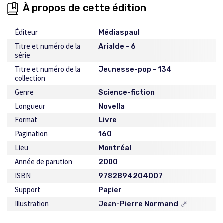
À propos de cette édition
Éditeur
Médiaspaul
Titre et numéro de la
Arialde - 6
série
Titre et numéro de la
Jeunesse-pop - 134
collection
Genre
Science-fiction
Longueur
Novella
Format
Livre
Pagination
160
Lieu
Montréal
Année de parution
2000
ISBN
9782894204007
Support
Papier
Illustration
Jean-Pierre Normand
Ce
lien