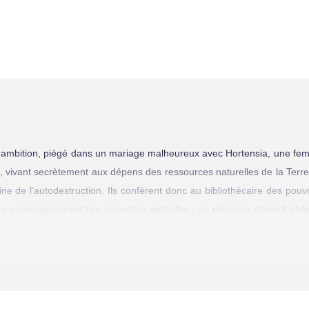
ans ambition, piégé dans un mariage malheureux avec Hortensia, une f
, vivant secrètement aux dépens des ressources naturelles de la Terre
ine de l’autodestruction. Ils confèrent donc au bibliothécaire des pou
uvre progressivement ses nouvelles aptitudes : sa mémoire devient ph
nant d’un niveau olympique.
 pays voisin, manigance pour s’ap­proprier les ressources naturelles d
es de Bibilus. Après plusieurs attaques terroristes contre le régime,
tres, satisfaits des performances de Percival, décident de lui laisser s