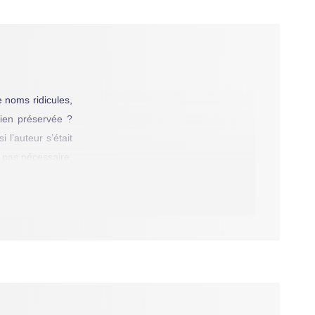
e noms ridicules,
bien préservée ?
 l’auteur s’était
t pas nécessaire,
ipalement. Mais
voirs de Percival
ncipal, ils sont
terrible accident
us surprenant, la
ce soit sur leur