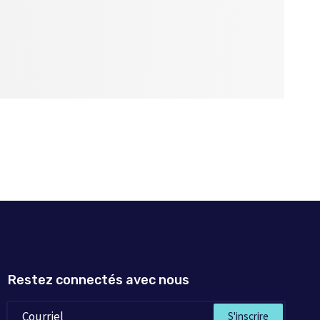
 battre contre un
 dans l’épilogue,
rnement d’un pays
igne. [GV]
Restez connectés avec nous
S'inscrire