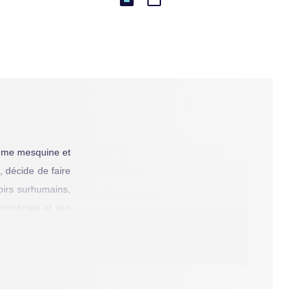
emme mesquine et
, décide de faire
voirs surhumains,
énoménale et ses
e Chloro, pays où
 le gouvernement
es pouvoirs, afin