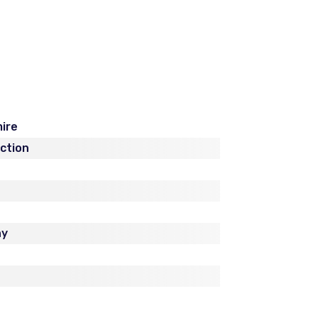
mire
iction
ny