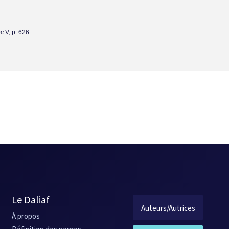
sivement porter par le récit, sortant par moments de son inertie pour se
 du tout évoluer comme personnage. À peine est-il va­guement contrit,
ec
V, p. 626.
 sont jamais présentés) pendant qu’il participait à la chute du gouve
re moins impliqués dans le récit que le lecteur, ce n’est jamais bon s
169.
Le Daliaf
Auteurs/Autrices
À propos