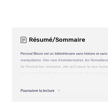
Résumé/Sommaire
Percival Bloom est un bibliothécaire sans histoire et s
manipulatrice. Une race d’extraterrestres, les Nomadiens
de Percival leur champion, afin qu’il sauve la race huma
sans toutefois établir de contact avec lui. Bloom déco
capacités physiques, auparavant médiocres, sont mainte
Pendant ce temps, le président tyrannique de Bibilus, un
Poursuivre la lecture
réside Percival. Ce dernier rejoint un groupe de rebell
tombe. Bloom rentre chez lui, victorieux. Les extraterres
qu’il continue de protéger la planète.