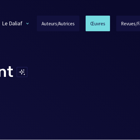
Le Daliaf
Auteurs/Autrices
Œuvres
Revues/F
nt