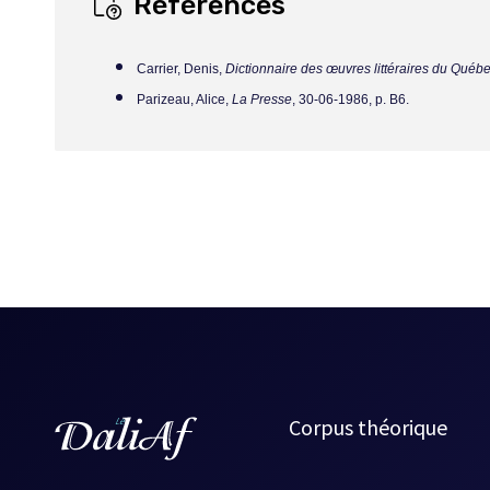
Références
origine ou sur la façon de les utiliser. Il se laisse pas
nombre improbable d’assaillants. Le roman ne le fait pas
Carrier, Denis,
Dictionnaire des œuvres littéraires du Québ
d’avoir été séparé de sa femme et de ses enfants (qui ne
Parizeau, Alice,
La Presse
, 30-06-1986, p. B6.
voisin. Quand les personnages d’un roman se sentent enco
Source :
Les Années d'éclosion (1970-1978)
, Alire, p. 168-
Corpus théorique