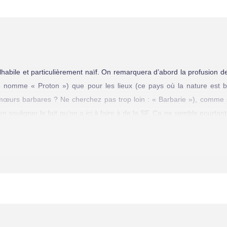
habile et particulièrement naïf. On remarquera d’abord la profusion d
e nomme « Proton ») que pour les lieux (ce pays où la nature est 
 mœurs barbares ? Ne cherchez pas trop loin : « Barbarie »), comme si
en souligner le fait qu’on a ici à faire à de la SF. Ça ne semble pourtan
epts typiques du genre : les extraterrestres et le surhomme, princ
ée que c’en est affligeant.
t à la toute fin du roman, pour justifier l’apparition soudaine des pou
cologique qui traverse l’œuvre. Quant aux pouvoirs du personnage pri
 deviennent complètement ridicules. Par exemple, Percival survit à un 
e vitesse. Évidemment, le héros s’en sort sans une égratignure. Fait pl
r Percival. Il ne s’interroge jamais vraiment sur ses pouvoirs, que 