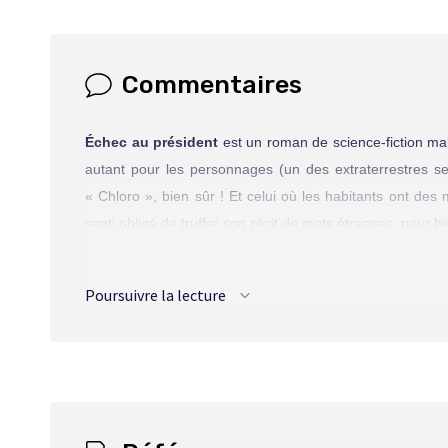
Commentaires
Échec au président
est un roman de science-fiction mal
autant pour les personnages (un des extraterrestres s
« Chloro », bien sûr ! Et celui où les habitants ont des
senti obligé de truffer son récit de mots étranges, pour bi
puisque le roman exploite ouvertement plusieurs conc
l’articulation de ces
novums
dans le récit est si peu inspir
Poursuivre la lecture
Les extraterrestres ne sont mentionnés qu’au tout début e
et pour introduire, sans grande subtilité, le message é
présentés comme étant tellement extraordinaires qu’ils en
de voiture, une collision frontale avec un arbre, à grand
voiture est, elle aussi, indemne… !
Les personnages n’ont aucune profondeur, à commencer pa