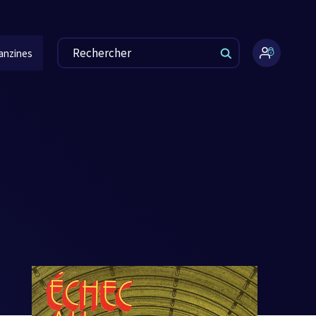
anzines
Espace
administr