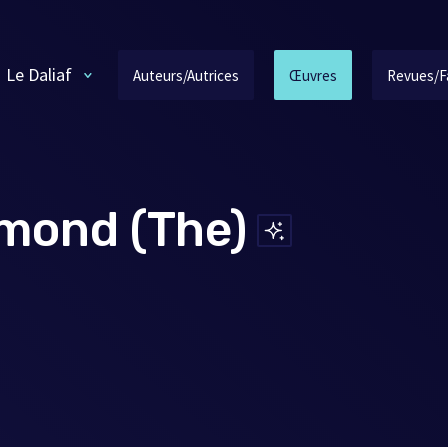
Le Daliaf
Auteurs/Autrices
Œuvres
Revues/F
amond (The)