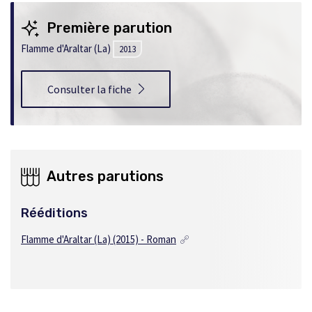
s'ouvrira
dans
Première parution
une
nouvelle
Flamme d'Araltar (La)
2013
fenêtre
Consulter la fiche
Autres parutions
Rééditions
Flamme d'Araltar (La) (2015) - Roman