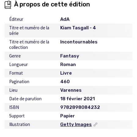
À propos de cette édition
Éditeur
AdA
Titre et numéro de la
Kiam Tasgall - 4
série
Titre et numéro de la
Incontournables
collection
Genre
Fantasy
Longueur
Roman
Format
Livre
Pagination
460
Lieu
Varennes
Date de parution
18 février 2021
ISBN
9782898084232
Support
Papier
Illustration
Getty Images
Ce
lien