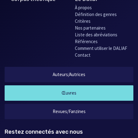
Bête-de-ventre, d’Yves Thériault
Le Noël d’Okarnak, d’Yves Thériault
À propos
Déclin, de Roger Viau
Définition des genres
Mon pays, de Gilles Vigneault (poème)
Critères
Le Poète, de Gilles Vigneault (poème)
Nos partenaires
Personnages, de Gilles Vigneault (poème)
Liste des abréviations
Références
Comment utiliser le DALIAF
Contact
Auteurs/Autrices
Œuvres
Revues/Fanzines
Restez connectés avec nous