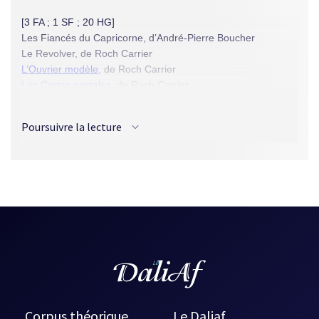
[3 FA ; 1 SF ; 20 HG]
Les Fiancés du Capricorne, d’André-Pierre Boucher
Le Revolver, de Roch Carrier
L’Ouvrier modèle
, de Roch Carrier
Les Cartes postales
, de Roch Carrier
Si j’étais Botticelli, de Robert Choquette
La Vie sort de la mort, de Robert Choquette
Poursuivre la lecture
Le Monde extérieur, d’Alfred DesRochers (poème)
Le Règne de Kuper
, de Paule Doyon
Nuit, d’Anne Hébert
Le Solitaire, de François Hertel
Le Timbre-poste, de Denis Lebrun
Le Chemin de Croix, de Roger Lemelin
La Vie, d’Alphonse Piché (poème)
En guerre, d’Alphonse Piché (poème)
Simple Désir de femme, de Simone Routier-Drouin (poème)
Les Chagrins obstinés, de Simone Routier-Drouin (poème)
Le Portrait
, d’Yves Thériault
La Faute d’Adrienne, d’Yves Thériault
Corpus théorique
Le Daliaf