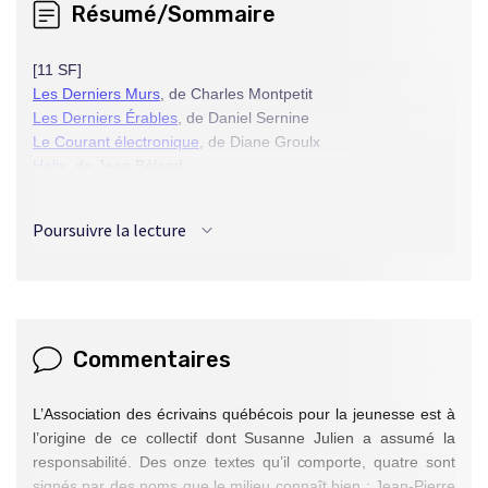
Résumé/Sommaire
[11 SF]
Les Derniers Murs
, de Charles Montpetit
Les Derniers Érables
, de Daniel Sernine
Le Courant électronique
, de Diane Groulx
Halix
, de Jean Béland
La Petite
, de Francine Pelletier
L'Apprenti Sorcier
, de Diane Desaulniers
Poursuivre la lecture
2053 bb.temp
, de Jean-Pierre Guillet
La Pilule de l'amour
, de Michel Lavoie
L'Anniversaire de Claudio
, d'Odette Bourdon
Le Prix de la beauté
, de Louise Tondreau-Levert
La Belle au bois dormant
, d'Angèle Delaunois
Commentaires
L’Association des écrivains québécois
pour la jeunesse est à
l’origine de ce collectif dont Susanne Julien a assumé la
responsabilité. Des onze textes qu’il com
porte, quatre sont
signés par des noms que le milieu connaît bien : Jean-Pierre