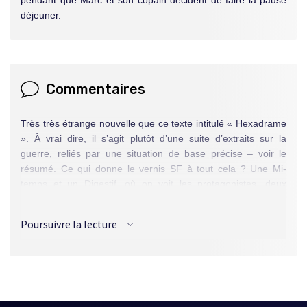
déjeuner.
Commentaires
Très très étrange nouvelle que ce texte intitulé « Hexadrame
». À vrai dire, il s’agit plutôt d’une suite d’extraits sur la
guerre, reliés par une situation de base précise – voir le
résumé. Ce qui donne le vernis SF à tout cela ? Une Mi-
temps et un Digestif, où on voit les protagonistes, deux
joueurs invétérés de jeux de stratégie, qui discutent…
stratégie, bien sûr, pendant le repas. Mais quand ils
Poursuivre la lecture
reviennent à la salle de jeux, l’incendie a ravagé une partie
de l’aire de jeux et la conflagration « …dessinait un nouveau
front très loin derrière les anciennes positions des Allemands
qui fuyaient sur les petits hexagrammes du revêtement
plastifié du sol. »
La Guerre 39-45, un jeu de stratégie. L’interpénétration de la