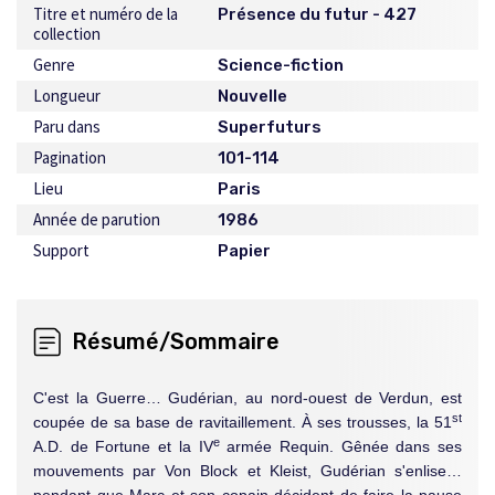
Titre et numéro de la
Présence du futur - 427
collection
Genre
Science-fiction
Longueur
Nouvelle
Paru dans
Superfuturs
Pagination
101-114
Lieu
Paris
Année de parution
1986
Support
Papier
Résumé/Sommaire
C'est la Guerre… Gudérian, au nord-ouest de Verdun, est
st
coupée de sa base de ravitaillement. À ses trousses, la 51
e
A.D. de Fortune et la IV
armée Requin. Gênée dans ses
mouvements par Von Block et Kleist, Gudérian s'enlise…
pendant que Marc et son copain décident de faire la pause