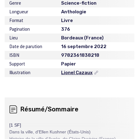
Genre
Science-fiction
Longueur
Anthologie
Format
Livre
Pagination
376
Lieu
Bordeaux (France)
Date de parution
16 septembre 2022
ISBN
9782361838218
Support
Papier
Illustration
Lionel Cazaux
Ce
lien
s'ouvrira
dans
une
nouvelle
Résumé/Sommaire
fenêtre
[1 SF]
Dans la ville, d'Ellen Kushner (États-Unis)
Histoire de la ville d'Aurée, de Claire Duvivier (France)