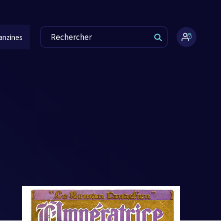
anzines
Espace
administr