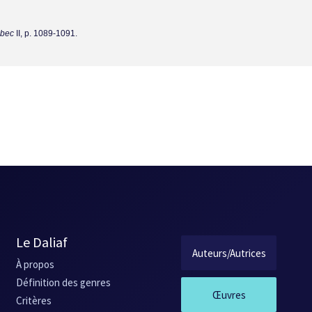
ébec
II, p. 1089-1091.
Le Daliaf
Auteurs/Autrices
À propos
Définition des genres
Œuvres
Critères