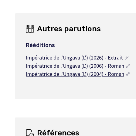
Autres parutions
Rééditions
Impératrice de l'Ungava (L') (2026) - Extrait
Impératrice de l'Ungava (L') (2006) - Roman
Impératrice de l'Ungava (L') (2004) - Roman
Références