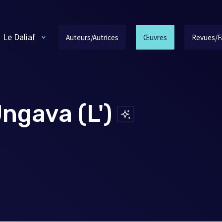
Le Daliaf
Auteurs/Autrices
Œuvres
Revues/F
Ungava (L')