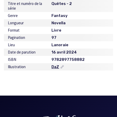
Titre et numéro de la
Quêtes - 2
série
Genre
Fantasy
Longueur
Novella
Format
Livre
Pagination
97
Lieu
Lanoraie
Date de parution
16 avril 2024
ISBN
9782897758882
Illustration
DaZ
Ce
lien
s'ouvrira
dans
une
nouvelle
fenêtre