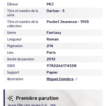
Éditeur
PKJ
Titre et numéro de la
Darhan - 3
série
Titre et numéro de la
Pocket Jeunesse - 1905
collection
Genre
Fantasy
Longueur
Roman
Pagination
214
Lieu
Paris
Année de parution
2012
ISBN
9782266174558
Support
Papier
Illustration
Miguel Coimbra
Ce
lien
s'ouvrira
dans
Première parution
une
nouvelle
Jeune Fille sans visage (La)
2006