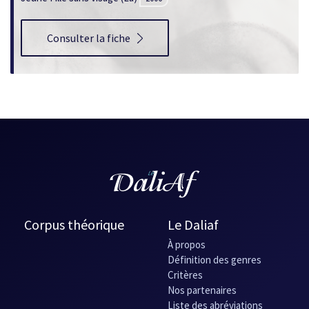
fenêtre
Consulter la fiche
Corpus théorique
Le Daliaf
À propos
Définition des genres
Critères
Nos partenaires
Liste des abréviations