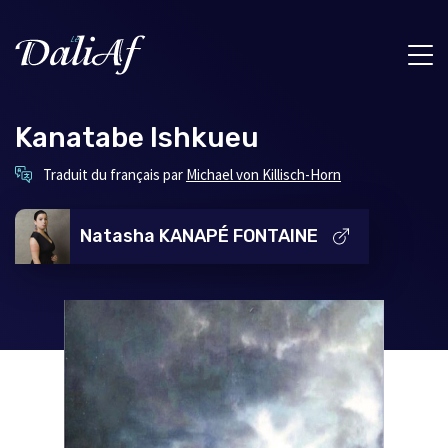
Kanatabe Ishkueu
Ce
Traduit du français par
Michael von Killisch-Horn
lien
s'ouvrira
dans
Natasha KANAPÉ FONTAINE
une
nouvelle
fenêtre