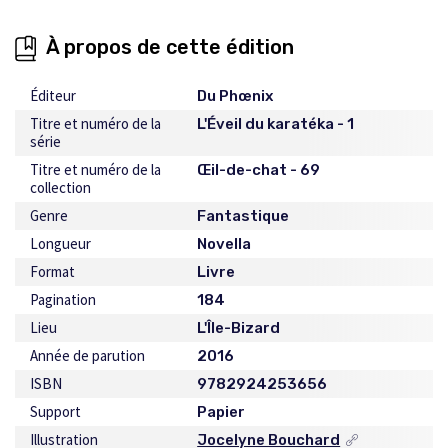
À propos de cette édition
Éditeur
Du Phœnix
Titre et numéro de la
L'Éveil du karatéka - 1
série
Titre et numéro de la
Œil-de-chat - 69
collection
Genre
Fantastique
Longueur
Novella
Format
Livre
Pagination
184
Lieu
L'Île-Bizard
Année de parution
2016
ISBN
9782924253656
Support
Papier
Illustration
Jocelyne Bouchard
Ce