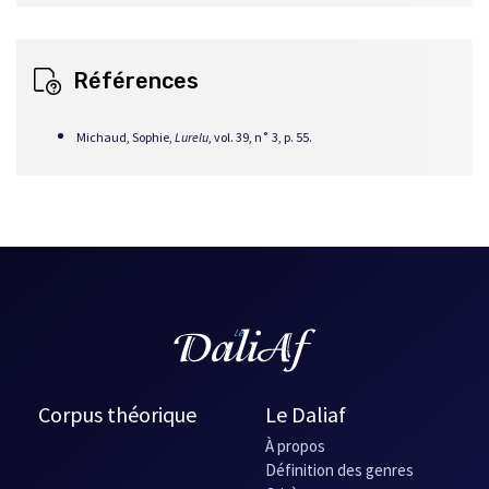
lien
s'ouvrira
dans
Références
une
nouvelle
fenêtre
Michaud, Sophie,
Lurelu
, vol. 39, n˚ 3, p. 55.
Corpus théorique
Le Daliaf
À propos
Définition des genres