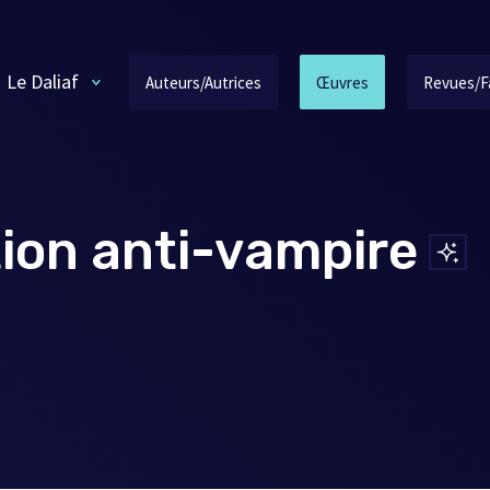
Le Daliaf
Auteurs/Autrices
Œuvres
Revues/F
tion anti-vampire