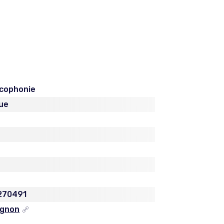
ncophonie
ue
270491
agnon