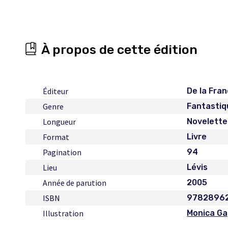
À propos de cette édition
Éditeur
De la Fra
Genre
Fantastiq
Longueur
Novelette
Format
Livre
Pagination
94
Lieu
Lévis
Année de parution
2005
ISBN
9782896
Illustration
Monica G
Ce
lien