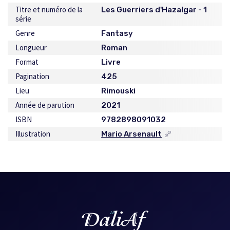
Titre et numéro de la
Les Guerriers d'Hazalgar - 1
série
Genre
Fantasy
Longueur
Roman
Format
Livre
Pagination
425
Lieu
Rimouski
Année de parution
2021
ISBN
9782898091032
Illustration
Mario Arsenault
Ce
lien
s'ouvrira
dans
une
nouvelle
fenêtre