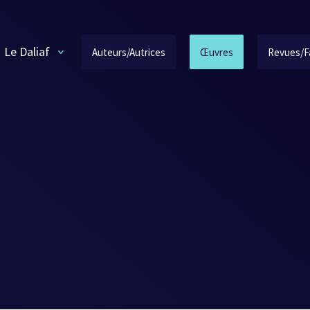
Le Daliaf
Auteurs/Autrices
Œuvres
Revues/F