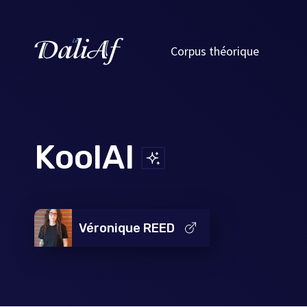
Corpus théorique
KoolAI
Véronique REED