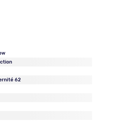
row
iction
ernité 62