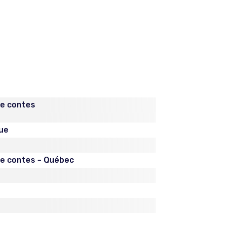
de contes
ue
 de contes – Québec