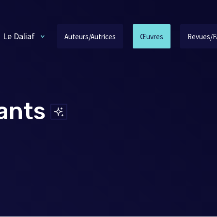
Le Daliaf
Auteurs/Autrices
Œuvres
Revues/F
éants