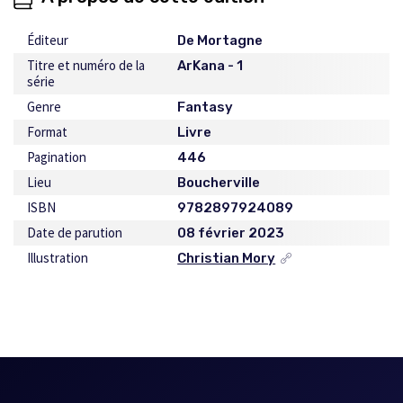
Éditeur
De Mortagne
Titre et numéro de la
ArKana - 1
série
Genre
Fantasy
Format
Livre
Pagination
446
Lieu
Boucherville
ISBN
9782897924089
Date de parution
08 février 2023
Illustration
Christian Mory
Ce
lien
s'ouvrira
dans
une
nouvelle
fenêtre