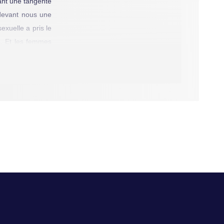
çant une tangente
 devant nous une
exuelle a pris le
. Et les femmes
e dévergondent en
 Rieux » et de «
démonstration de
ession narrative
xprime ici autant
es sociales – le
icien spécialiste
onction de leur