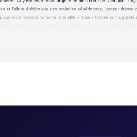
tumières, Guy Bouchard nous projette en plein cœur de l’actualité. Tra
gues et l’allure épidémique des maladies vénériennes, l’auteur dresse
la survie de l’espèce humaine, une élite – mâle – fondée sur la pureté s
de leur “pedigree” immaculé, décident désormais du sort des hommes
été hypocrite : prônant bien haut la vertu et le sacrifice, les Chastes s
enne ou plus spécifiquement politique…
ature, de notre environnement sociopolitique. À l’instar de « C.U.
ches obscures de notre présent. Tout converge dans le récit vers la 
reuses conséquences). Soutenu par une écriture neutre et une progr
que et son antidote.
bjet analysé étant d’ailleurs une constante chez l’auteur. Cet humour s’e
joint ! », « un mec, c'est pas La Mecque ¡ », qu’à travers les attitud
ailleurs à l’aspect “démonstration” de la fiction de Bouchard. Le théor
’il existe déjà des clubs de rencontre où les candidats sont choisis en f
B]