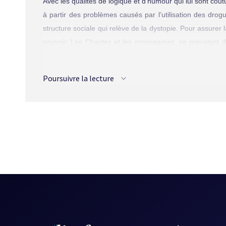
Avec les qualités de logique et d’humour qui lui sont cou
à partir des problèmes causés par l’utilisation des dro
structure sociale qui relève de la dystopie. Pour assurer 
pouvoir. Les Chastes et les monogames, se prévalant 
sont, une fois de plus, les grandes victimes de cette soci
cachette… Le seul recours : la solidarité féminine, lesbi
Poursuivre la lecture
Bouchard opère donc un grossissement, sinon une caric
L’Exécution », « M.T.S. »
désigne du doigt certaines ta
doctrines plus ou moins implicites (et de leurs dange
rigoureuse, le texte décrit efficacement la société dystopi
L’humour est aussi mis à contribution, l’ironie face à l’o
à travers des lieux communs tels que « un joint, ça dis
machisme, le lesbianisme. Cet humour froid contribue par 
de l’utopie n’est pas loin…
« M.T.S. » : un texte agréable et d’autant plus ironique qu
“pedigree”, de l’absence de toute maladie “honteuse”.
[S
Source :
L'ASFFQ 1987
, Le Passeur, p. 51.