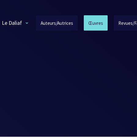
Le Daliaf
Auteurs/Autrices
Œuvres
Revues/F