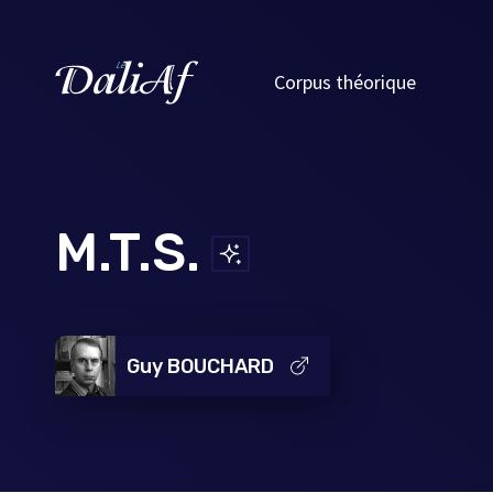
Corpus théorique
M.T.S.
Guy BOUCHARD