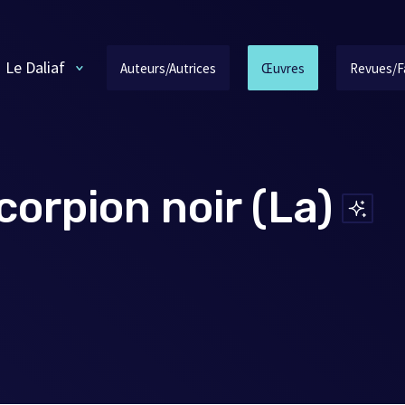
Le Daliaf
Auteurs/Autrices
Œuvres
Revues/F
orpion noir (La)