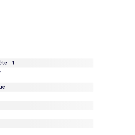
te - 1
e
ue