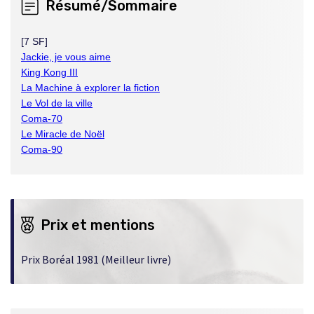
Résumé/Sommaire
une
nouvelle
fenêtre
[7 SF]
Jackie, je vous aime
King Kong III
La Machine à explorer la fiction
Le Vol de la ville
Coma-70
Le Miracle de Noël
Coma-90
Prix et mentions
Prix Boréal 1981 (Meilleur livre)