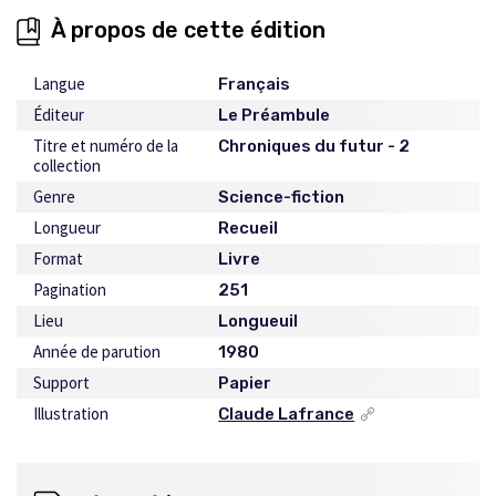
À propos de cette édition
Langue
Français
Éditeur
Le Préambule
Titre et numéro de la
Chroniques du futur - 2
collection
Genre
Science-fiction
Longueur
Recueil
Format
Livre
Pagination
251
Lieu
Longueuil
Année de parution
1980
Support
Papier
Illustration
Claude Lafrance
Ce
lien
s'ouvrira
dans