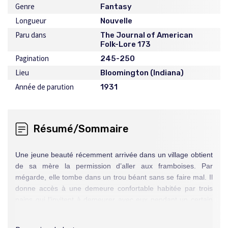
Genre
Fantasy
Longueur
Nouvelle
Paru dans
The Journal of American
Folk-Lore 173
Pagination
245-250
Lieu
Bloomington (Indiana)
Année de parution
1931
Résumé/Sommaire
Une jeune beauté récemment arrivée dans un village obtient
de sa mère la permission d’aller aux framboises. Par
mégarde, elle tombe dans un trou béant sans se faire mal. Il
donne accès à une demeure confortable habitée par trois
nains qui l’invitent à demeurer avec eux pendant un certain
laps de temps, car la Beauté Jalouse, une sorcière, est à sa
recherche. Celle-ci exerce sa vengeance sur toute jeune fille