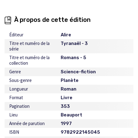
À propos de cette édition
Éditeur
Alire
Titre et numéro de la
Tyranaël - 3
série
Titre et numéro de la
Romans - 5
collection
Genre
Science-fiction
Sous-genre
Planète
Longueur
Roman
Format
Livre
Pagination
353
Lieu
Beauport
Année de parution
1997
ISBN
9782922145045