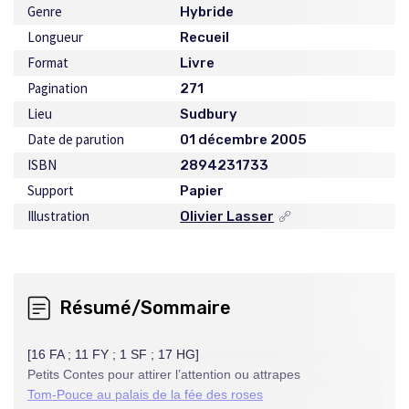
Genre
Hybride
Longueur
Recueil
Format
Livre
Pagination
271
Lieu
Sudbury
Date de parution
01 décembre 2005
ISBN
2894231733
Support
Papier
Illustration
Olivier Lasser
Ce
lien
s'ouvrira
dans
une
Résumé/Sommaire
nouvelle
fenêtre
[16 FA ; 11 FY ; 1 SF ; 17 HG]
Petits Contes pour attirer l’attention ou attrapes
Tom-Pouce au palais de la fée des roses