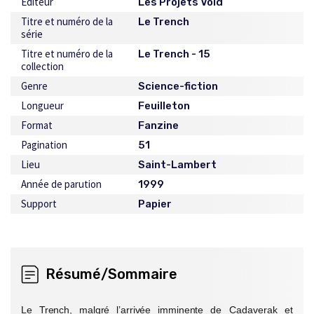
Éditeur
Les Projets Void
Titre et numéro de la
Le Trench
série
Titre et numéro de la
Le Trench - 15
collection
Genre
Science-fiction
Longueur
Feuilleton
Format
Fanzine
Pagination
51
Lieu
Saint-Lambert
Année de parution
1999
Support
Papier
Résumé/Sommaire
Le Trench, malgré l’arrivée imminente
de Cadaverak et