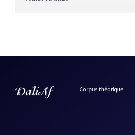
madame Richenchy, dont l’état empire, a besoin de son m
hélicoptère, histoire d’accélérer les allers-retours du colo
l’engin ultime grâce auquel les deux amis pourront se 
contrevenir à leurs obligations respectives.
Nouvelle fantastique, certes, « Les Nuits du colonel Ri
Noël. L’histoire de cet amour inconditionnel attachant l
savoureuse. Encore un peu, et on en oublierait que la 
style distancié de Gagnon, cette mort imminente, qui est
voilà en présence d’une bien jolie histoire. [FB]
Source :
L'ASFFQ 1995
, Alire, p. 96-97.
Corpus théorique