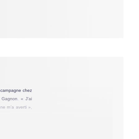
la campagne chez
l Gagnon. « J’ai
 ne m’a averti »,
ico pour offrir à
re ensemble, plus