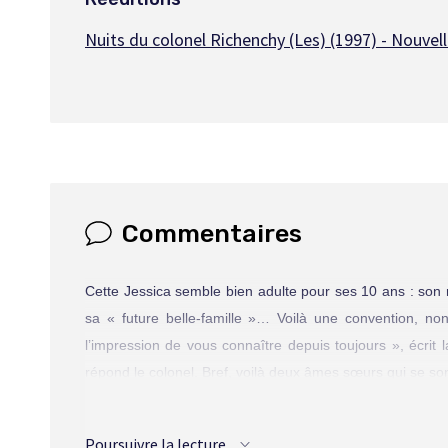
Nuits du colonel Richenchy (Les) (1997) - Nouvel
Commentaires
Cette Jessica semble bien adulte pour ses 10 ans : son 
sa « future belle-famille »… Voilà une convention, non
l’impression de vous connaître depuis toujours », écrit l
répond le colonel. Bref, voilà deux âmes sœurs qui se so
En guise de preuve du miracle alchimique quotidien produit 
son nouvel ami une Cadillac avec chauffeur afin que celui-
Poursuivre la lecture