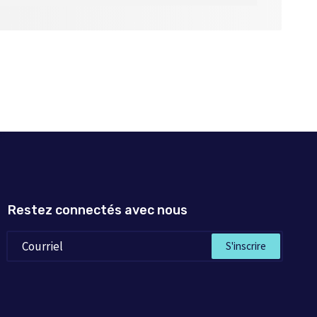
essica achète un
à l’acquisition de
s pensées » sans
me d’un conte de
est en tout point
re, en raison du
scence. Oui, nous
Restez connectés avec nous
S'inscrire