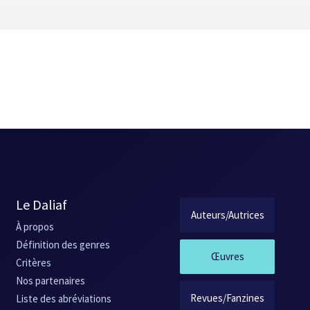
ari. Qu’à cela ne tienne : recevant ensuite trois lingots d’un coup, J
nel. Quant au troisième, et dernier cadeau (cinq lingots d’or), il servira 
voir « à la vitesse de l’éclair », à la vitesse de leurs « amoureuse
chenchy » est aussi un texte hautement fantaisiste qui possède le char
’un à l’autre deux êtres complètement différents mais éminemment purs 
mort – celle de madame Richenchy – guette à tout moment ; mieux enco
 en fait le moteur du récit, n’enlève rien à sa légèreté, à son évane
Le Daliaf
Auteurs/Autrices
À propos
Définition des genres
Œuvres
Critères
Nos partenaires
Revues/Fanzines
Liste des abréviations