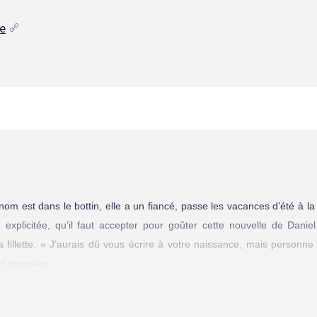
le
nom est dans le bottin, elle a un fiancé, passe les vacances d’été à 
 explicitée, qu’il faut accepter pour goûter cette nouvelle de Danie
a fillette. « J’aurais dû vous écrire à votre naissance, mais personne
nt trouvées.
par Marina, le colonel envoie à Jessica un lingot d’or qu’elle utilise ill
ci puisse la visiter plus facilement. Et à mesure que croît le désir d’êt