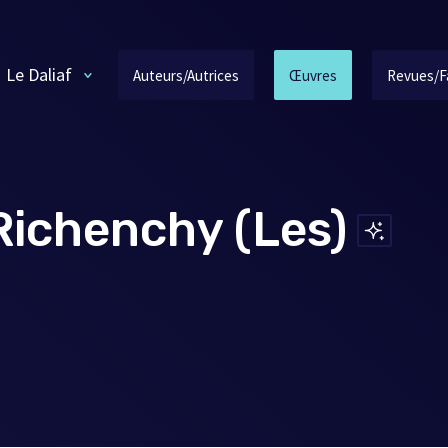
Le Daliaf
Auteurs/Autrices
Œuvres
Revues/F
Richenchy (Les)