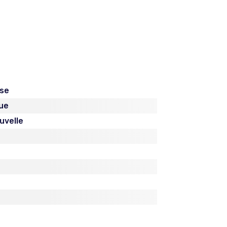
ise
ue
uvelle