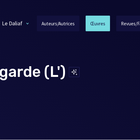
Le Daliaf
Auteurs/Autrices
Œuvres
Revues/F
egarde (L')