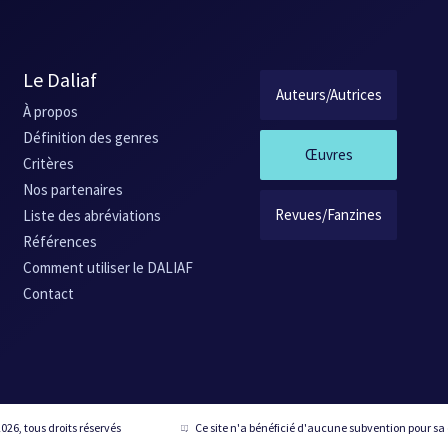
Le Daliaf
Auteurs/Autrices
À propos
Définition des genres
Œuvres
Critères
Nos partenaires
Revues/Fanzines
Liste des abréviations
Références
Comment utiliser le DALIAF
Contact
026, tous droits réservés
Ce site n'a bénéficié d'aucune subvention pour sa