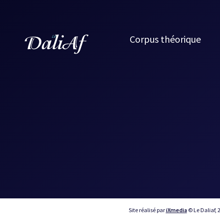
Corpus théorique
Site réalisé par
iXmedia
© Le Daliaf, 2