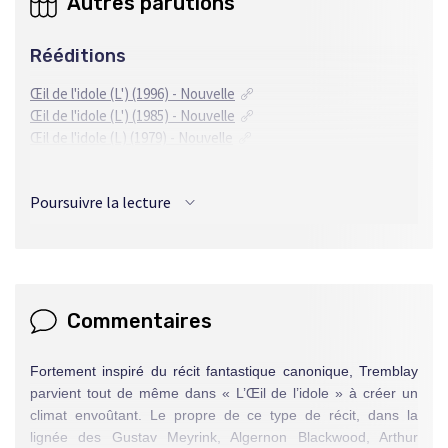
Autres parutions
Rééditions
Œil de l'idole (L') (1996) - Nouvelle
Œil de l'idole (L') (1985) - Nouvelle
Œil de l'idole (L) (1979) - Nouvelle
Traductions
Poursuivre la lecture
Anglais
Eye of the Idol (The) (1987) - Nouvelle
Eye of the Idol (The) (1977) - Nouvelle
Commentaires
Fortement inspiré du récit fantastique canonique, Tremblay
parvient tout de même dans « L’Œil de l’idole » à créer un
climat envoûtant. Le propre de ce type de récit, dans la
lignée des Gustav Meyrink, Algernon Blackwood, Arthur