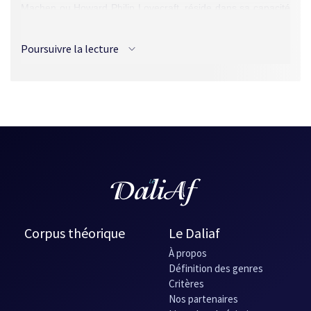
Machen ou Howard Philip Lovecraft, réside dans sa capacité
à créer des effets de terreur ou d’horreur. Il faut avouer que
Tremblay y parvient avec beaucoup de simplicité en maniant
Poursuivre la lecture
avec une facilité et un naturel déconcertants le jeu avec le
préternaturel. [MLo]
Source :
L'ASFFQ 1987
, Le Passeur, p. 179.
Corpus théorique
Le Daliaf
À propos
Définition des genres
Critères
Nos partenaires