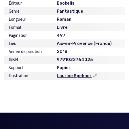
Éditeur
Bookelis
Genre
Fantastique
Longueur
Roman
Format
Livre
Pagination
497
Lieu
Aix-en-Provence (France)
Année de parution
2018
ISBN
9791022764025
Support
Papier
Illustration
Laurine Spehner
Ce
lien
s'ouvrira
dans
une
nouvelle
fenêtre