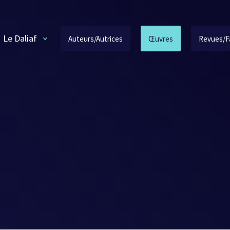
Le Daliaf
Auteurs/Autrices
Œuvres
Revues/F