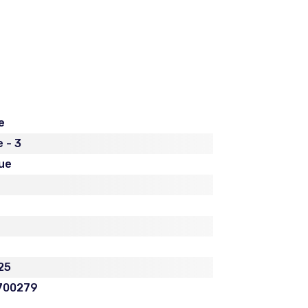
e
 - 3
ue
025
700279