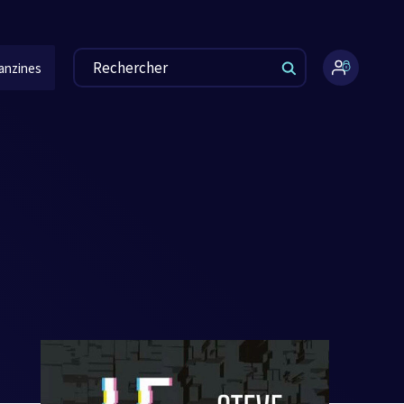
anzines
Espace
administr