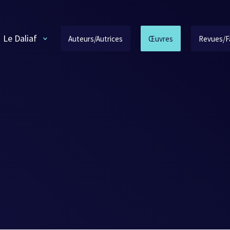
Le Daliaf
Auteurs/Autrices
Œuvres
Revues/F