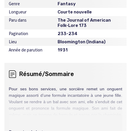
Genre
Fantasy
Longueur
Courte nouvelle
Paru dans
The Journal of American
Folk-Lore 173
Pagination
233-234
Lieu
Bloomington (Indiana)
Année de parution
1931
Résumé/Sommaire
Pour ses bons services, une sorcière remet un onguent
magique assorti d’une formule incantatoire à une jeune fille.
Voulant se rendre à un bal avec son ami, elle s’enduit de cet
onguent et prononce la formule magique. Son ami fait de
même, mais se trompe de formule et passe par la cheminée.
Il en ressort tout couvert de suie. Le lendemain, par
inadvertance, il enduit de cet onguent les roues d’une