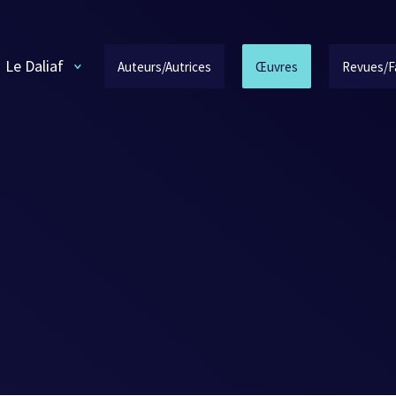
Le Daliaf
Auteurs/Autrices
Œuvres
Revues/F