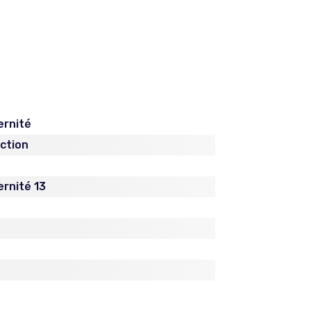
ernité
iction
ernité 13