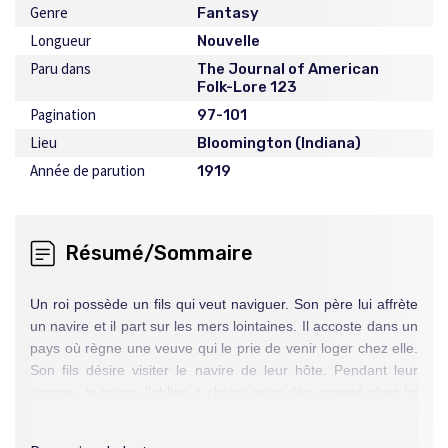
Genre
Fantasy
Longueur
Nouvelle
Paru dans
The Journal of American
Folk-Lore 123
Pagination
97-101
Lieu
Bloomington (Indiana)
Année de parution
1919
Résumé/Sommaire
Un roi possède un fils qui veut naviguer. Son père lui affrète
un navire et il part sur les mers lointaines. Il accoste dans un
pays où règne une veuve qui le prie de venir loger chez elle.
Son fils désire visiter le navire de leur hôte. Pendant leur
voyage, le prince l’oblige à choisir entre être amené chez lui
ou jeté sur une île remplie de bêtes féroces. L’enfant opte
pour l’île et est balancé par-dessus bord. Il aborde une terre