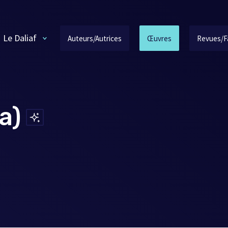
Le Daliaf
Auteurs/Autrices
Œuvres
Revues/F
a)