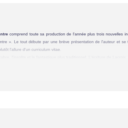
ntre
comprend toute sa production de l'année plus trois nouvelles in
tre ». Le tout débute par une brève présentation de l'auteur et se
utôt l'allure d'un curriculum vitae.
bre, l'insolite et le fantastique plus traditionnel. L'écriture de Lacroix
re qu'elle ne s'élève jamais très haut. Les phrases restent simples, q
 bute sur un mauvais accord de verbe, un participe à l'accord massacr
intéressant, quoique sans surprise, se dessine, héritier de cette bonne 
se sont exécutés. Le choix des thèmes montre aussi l'admiration qu'a l
mer que ceux qui chevauchent le courant actuel. « Besoin d'amour »
s, illustre bien cette affirmation. Malheureusement, la nouvelle n'a
construction et une idée de base imprécise n'étant pas les moindre
 Dialogue traditionnel entre le diable et la femme qui a droit à un 