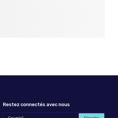
tout le texte par
ais qui je suis ni
eté d'écrivain en
 ceux qui ont paru
plus intéressante
Restez connectés avec nous
S'inscrire