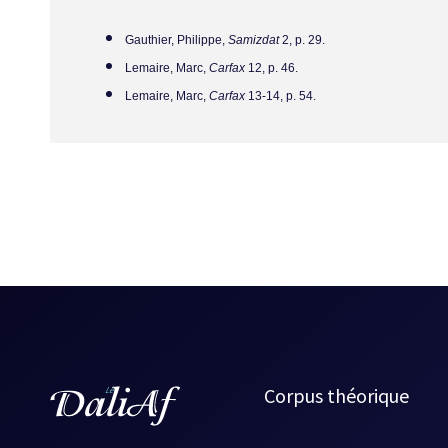
suspense entraîne le lecteur vers l'ultime chute. Mais ce
Gauthier, Philippe,
Samizdat
2, p. 29.
son manque de clarté, de vigueur. Reste la nouvelle qui 
Lemaire, Marc,
Carfax
12, p. 46.
où je suis,
l'auteur refait une xième version sans originalit
Lemaire, Marc,
Carfax
13-14, p. 54.
La Peur au ventre
ne passera certainement pas à l'histo
herbe. Pourtant, il est possible de voir des lueurs d'espoi
précédemment ailleurs. Est-ce à dire que ces textes ont é
du recueil, et de très loin, est sans conteste « La Troisi
Preuve que Lacroix peut écrire à un niveau plus élevé que 
Source :
L'ASFFQ 1985
, Le Passeur, p. 67-69.
Corpus théorique