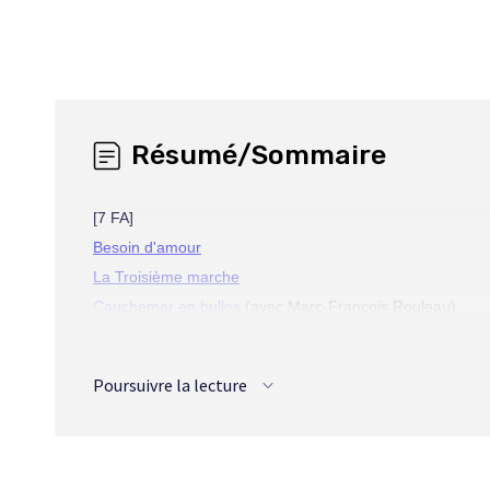
Résumé/Sommaire
[7 FA]
Besoin d'amour
La Troisième marche
Cauchemar en bulles
(avec Marc-François Rouleau)
Personne de parfait
Joyeux Centenaire, monsieur Demier
Poursuivre la lecture
Octobre
(avec Olav Sandstrøm)
La Peur au ventre