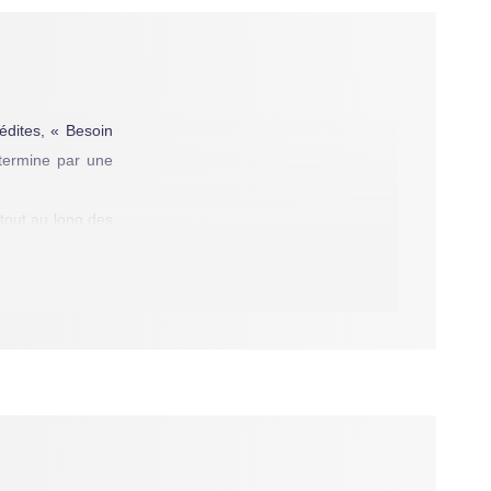
édites, « Besoin
 termine par une
, tout au long des
uoiqu'encombrées
é, un pluriel qui
vieille tradition
'auteur pour les
, où un chien au
 pas le temps de
s. « Personne de
vœu, un effet de