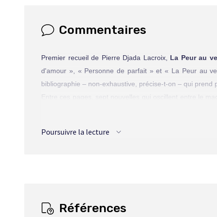
Commentaires
Premier recueil de Pierre Djada Lacroix,
La Peur au ve
d'amour », « Personne de parfait » et « La Peur au ven
bibliographie – non-exhaustive, précise-t-on – qui prend pl
Entre ces pages, sept nouvelles qui oscillent entre le maca
pages, reste sensiblement égale à elle-même, c'est-à-di
d'adverbes et d'adjectifs superflus. Souvent, le lecteur
Poursuivre la lecture
s'oublie et quelques autres coquilles agaçantes.
Mais au-delà de ces erreurs criantes, un imaginaire assez 
des pulps américains de l'époque où Bloch et Lovecraft 
maîtres modernes que sont King et Straub, pour ne nom
sens de l'amour particulièrement tordu fait ses ravage
s'envoler, souffrant de plusieurs maux, une mauvaise 
Références
parfait » pèche aussi, quoique de façon moins évidente.