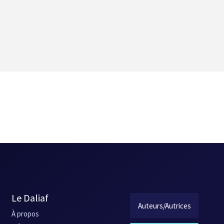
lle-ci s'allonge en quelques lignes au lieu de quelques mots, sabotant 
donne son titre au recueil. Monologue intérieur sur le thème de
je ne s
é du fœtus refusant de quitter son nid douillet.
ire. Lacroix y montre plutôt son peu d'expérience et sa relative naïv
r. En effet, il est fort intéressant de voir que les meilleurs textes sont
té retravaillés à la demande des éditeurs ? À ce titre, la nouvelle la 
ème marche ».
ne le laisse croire le présent recueil. [JPw]
Le Daliaf
Auteurs/Autrices
À propos