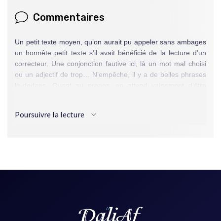
Commentaires
Un petit texte moyen, qu’on aurait pu appeler sans ambages
un honnête petit texte s’il avait bénéficié de la lecture d’un
correcteur. Une conjonction fautive ici, là un mot mal choisi
ou un adjectif de trop… N’empêche, il y a de belles phrases
là-dedans. Quant au propos, on attend vainement d’être
surpris par la fin mais, non, c’est effectivement la naissance
d’un poussin, chute dévoilée dès le début par le dessin
Poursuivre la lecture
même dont Lacroix accompagne son texte, un groupe
d’œufs. [DS]
Source :
L'ASFFQ 1990
, Le Passeur, p. 114-115.