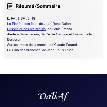
dans
Résumé/Sommaire
une
nouvelle
fenêtre
[1 FA ; 1 SF ; 3 HG]
La Planète des fous
,
de Jean-René Dufort
Prisonnier des Malbrouks
, de Louis Émond
Alerte à l'Insectarium, de Cécile Gagnon et Emmanuelle
Bergeron
Sur les traces de la momie, de Claude Forand
Le Club des branchés, de Jean-Louis Trudel