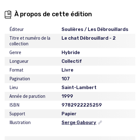
À propos de cette édition
Éditeur
Soulières / Les Débrouillards
Titre et numéro de la
Le chat Débrouillard - 2
collection
Genre
Hybride
Longueur
Collectif
Format
Livre
Pagination
107
Lieu
Saint-Lambert
Année de parution
1999
ISBN
9782922225259
Support
Papier
Illustration
Serge Gaboury
Ce
lien
s'ouvrira