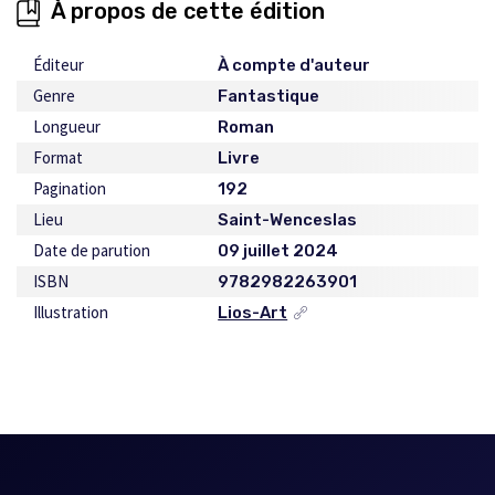
À propos de cette édition
Éditeur
À compte d'auteur
Genre
Fantastique
Longueur
Roman
Format
Livre
Pagination
192
Lieu
Saint-Wenceslas
Date de parution
09 juillet 2024
ISBN
9782982263901
Illustration
Lios-Art
Ce
lien
s'ouvrira
dans
une
nouvelle
fenêtre