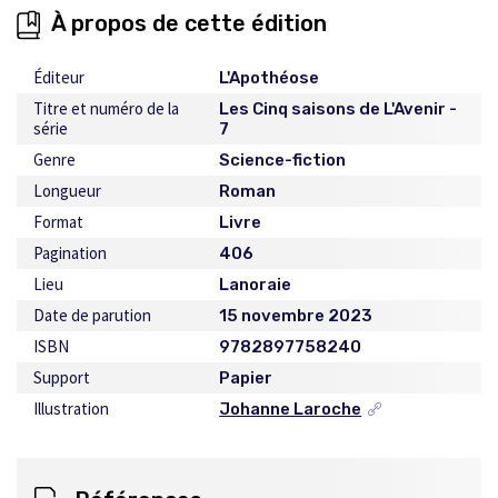
À propos de cette édition
Éditeur
L'Apothéose
Titre et numéro de la
Les Cinq saisons de L'Avenir -
série
7
Genre
Science-fiction
Longueur
Roman
Format
Livre
Pagination
406
Lieu
Lanoraie
Date de parution
15 novembre 2023
ISBN
9782897758240
Support
Papier
Illustration
Johanne Laroche
Ce
lien
s'ouvrira
dans
une