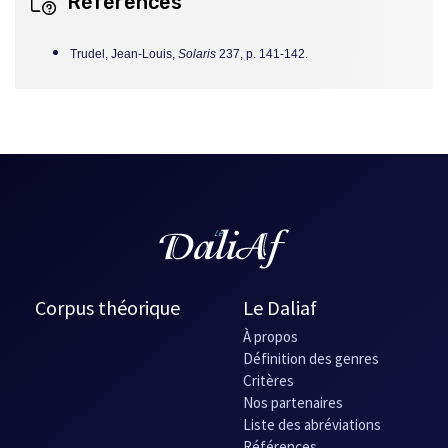
Références
nouvelle
fenêtre
Trudel, Jean-Louis,
Solaris
237, p. 141-142.
Corpus théorique
Le Daliaf
À propos
Définition des genres
Critères
Nos partenaires
Liste des abréviations
Références