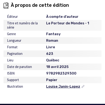
À propos de cette édition
Éditeur
À compte d'auteur
Titre et numéro de la
Le Porteur de Mondes - 1
série
Genre
Fantasy
Longueur
Roman
Format
Livre
Pagination
623
Lieu
Québec
Date de parution
18 avril 2025
ISBN
9782982329300
Support
Papier
Illustration
Louise Janin-Lopez
Ce
lien
s'ouvrira
dans