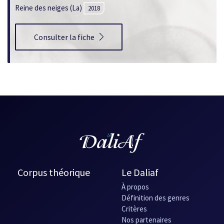
nouvelle
Reine des neiges (La)
2018
fenêtre
Consulter la fiche
Corpus théorique
Le Daliaf
À propos
Définition des genres
Critères
Nos partenaires