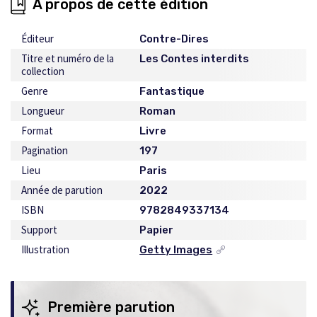
À propos de cette édition
Éditeur
Contre-Dires
Titre et numéro de la
Les Contes interdits
collection
Genre
Fantastique
Longueur
Roman
Format
Livre
Pagination
197
Lieu
Paris
Année de parution
2022
ISBN
9782849337134
Support
Papier
Illustration
Getty Images
Ce
lien
s'ouvrira
dans
Première parution
une