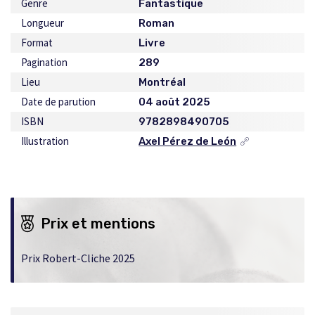
Genre
Fantastique
Longueur
Roman
Format
Livre
Pagination
289
Lieu
Montréal
Date de parution
04 août 2025
ISBN
9782898490705
Illustration
Axel Pérez de León
Ce
lien
s'ouvrira
dans
une
nouvelle
Prix et mentions
fenêtre
Prix Robert-Cliche 2025